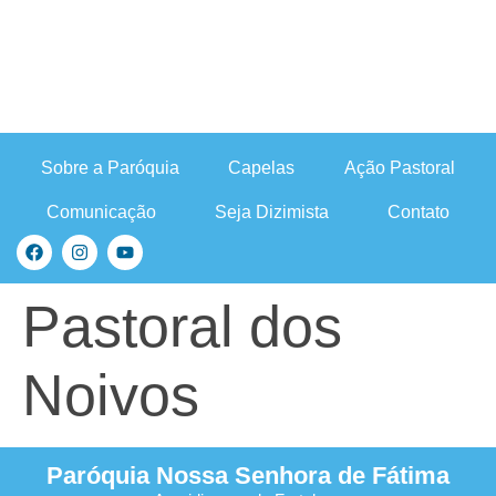
Sobre a Paróquia
Capelas
Ação Pastoral
Comunicação
Seja Dizimista
Contato
Pastoral dos
Noivos
Paróquia Nossa Senhora de Fátima