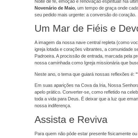
Noite de fé, emoção e renovação espiritual! Na últim
Novenário de Maio
, um tempo de graça onde cada
seu pedido mais urgente: a conversão do coração.
Um Mar de Fiéis e Dev
A imagem da nossa nave central repleta (como voc
igreja lotada e corações vibrantes, a comunidade 
Padroeira. A procissão de entrada, marcada pela p
nossa caminhada como Igreja missionária que busc
Neste ano, o tema que guiará nossas reflexões é:
“
Em suas aparições na Cova da Iria, Nossa Senh
apelo prático. Converter-se, como refletido na cele
toda a vida para Deus. É deixar que a luz que ema
nossa indiferença.
Assista e Reviva
Para quem não pôde estar presente fisicamente ou 