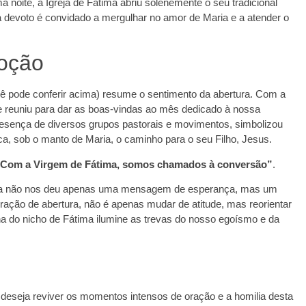
a noite, a Igreja de Fátima abriu solenemente o seu tradicional
 devoto é convidado a mergulhar no amor de Maria e a atender o
oção
ê pode conferir acima) resume o sentimento da abertura. Com a
se reuniu para dar as boas-vindas ao mês dedicado à nossa
resença de diversos grupos pastorais e movimentos, simbolizou
a, sob o manto de Maria, o caminho para o seu Filho, Jesus.
Com a Virgem de Fátima, somos chamados à conversão”
.
ora não nos deu apenas uma mensagem de esperança, mas um
bração de abertura, não é apenas mudar de atitude, mas reorientar
na do nicho de Fátima ilumine as trevas do nosso egoísmo e da
deseja reviver os momentos intensos de oração e a homilia desta