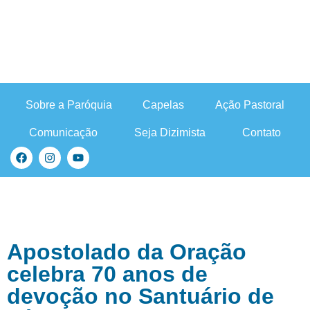
Sobre a Paróquia
Capelas
Ação Pastoral
Comunicação
Seja Dizimista
Contato
Apostolado da Oração
celebra 70 anos de
devoção no Santuário de