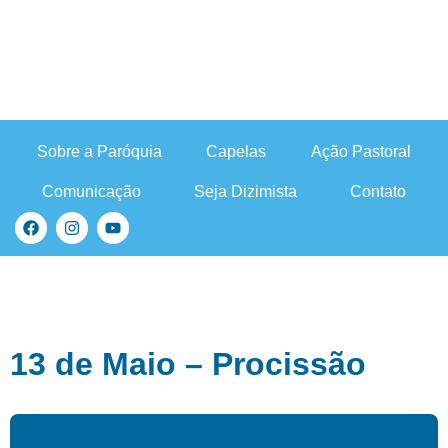
Sobre a Paróquia
Capelas
Ação Pastoral
Comunicação
Seja Dizimista
Contato
13 de Maio – Procissão